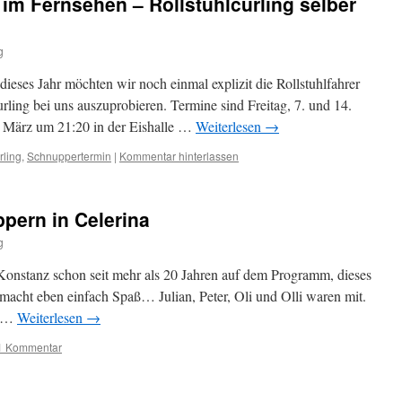
 im Fernsehen – Rollstuhlcurling selber
g
dieses Jahr möchten wir noch einmal explizit die Rollstuhlfahrer
urling bei uns auszuprobieren. Termine sind Freitag, 7. und 14.
 März um 21:20 in der Eishalle …
Weiterlesen
→
rling
,
Schnuppertermin
|
Kommentar hinterlassen
pern in Celerina
g
Konstanz schon seit mehr als 20 Jahren auf dem Programm, dieses
macht eben einfach Spaß… Julian, Peter, Oli und Olli waren mit.
r …
Weiterlesen
→
1 Kommentar