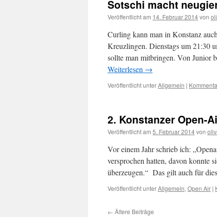
Sotschi macht neugie
Veröffentlicht am
14. Februar 2014
von
ol
Curling kann man in Konstanz auch s
Kreuzlingen. Dienstags um 21:30 un
sollte man mitbringen. Von Junior b
Weiterlesen
→
Veröffentlicht unter
Allgemein
|
Kommentar
2. Konstanzer Open-Ai
Veröffentlicht am
5. Februar 2014
von
oliv
Vor einem Jahr schrieb ich: „Openai
versprochen hatten, davon konnte 
überzeugen.“ Das gilt auch für di
Veröffentlicht unter
Allgemein
,
Open Air
|
←
Ältere Beiträge