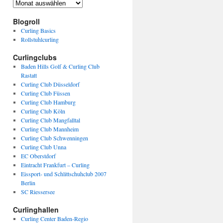
Archiv
Blogroll
Curling Basics
Rollstuhlcurling
Curlingclubs
Baden Hills Golf & Curling Club
Rastatt
Curling Club Düsseldorf
Curling Club Füssen
Curling Club Hamburg
Curling Club Köln
Curling Club Mangfalltal
Curling Club Mannheim
Curling Club Schwenningen
Curling Club Unna
EC Oberstdorf
Eintracht Frankfurt – Curling
Eissport- und Schlittschuhclub 2007
Berlin
SC Riessersee
Curlinghallen
Curling Center Baden-Regio