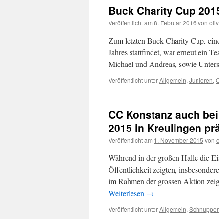
Buck Charity Cup 201
Veröffentlicht am
8. Februar 2016
von
oliv
Zum letzten Buck Charity Cup, eine
Jahres stattfindet, war erneut ein
Michael und Andreas, sowie Unters
Veröffentlicht unter
Allgemein
,
Junioren
,
O
CC Konstanz auch be
2015 in Kreulingen pr
Veröffentlicht am
1. November 2015
von
o
Während in der großen Halle die Eis
Öffentlichkeit zeigten, insbesonde
im Rahmen der grossen Aktion zei
Weiterlesen
→
Veröffentlicht unter
Allgemein
,
Schnupper