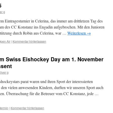
5
er g
m Eintragesturnier in Celerina, das immer am drittletzen Tag des
 Team des CC Konstanz ins Engadin aufgebrochen. Mit den Junioren
tützung durch Robin aus Celerina, war …
Weiterlesen
→
pen Air
|
Kommentar hinterlassen
im Swiss Eishockey Day am 1. November
äsent
liver g
hockeystars parat waren und ihren Sport der interessierten
re den vielen anwesenden Kindern, durften wir unseren Sport auch
gen. Überraschung für die Betreuer vom CC Konstanz, jede …
termin
|
Kommentar hinterlassen