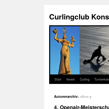
Zum
Inhalt
Curlingclub Kons
springen
Start
Verein
Curling
Turnierkal
oliver g
Autorenarchiv:
4. Openair-Meistersch