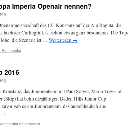
oppa Imperia Openair nennen?
er g
 Openairmeisterschaft des CC Konstanz auf der Alp Raguta, die
as höchster Curlingrink ist schon etwas ganz besonderes. Die Top-
 Höhe, die Szenerie ist …
Weiterlesen
→
1 Kommentar
p 2016
er g
 Konstanz, das Juniorenteam mit Paul Sorger, Mario Trevisiol,
 (Skip) hat beim diesjährigen Baden Hills Junior Cup
 zuvor gab es ein Juniorenteam, das ausschließlich aus
n
→
Kommentar hinterlassen