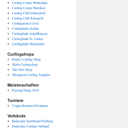
Curling Center Wallisellen
Curling Center Wetzikon
Curling Club Dübendorf
Curling Club Küsnacht
Curlingarena Uzwil
Curlinghalle Dolder
Curlinghalle Schaffhausen
Curlinghalle St. Gallen
Curlinghalle Weinfelden
Curlingshops
Heidys Curling Shop
Skeki Curlingshop
The Shot Shop
Thompson Curling Supplies
Meisterschaften
PyeongChang 2018
Turniere
Coppa Romana Silvaplana
Verbände
Badischer Sportbund Freiburg
Deutscher Curling Verband