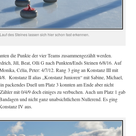
Lauf des Steines lassen sich hier schon fast erkennen.
nnten die Punkte der vier Teams zusammengezählt werden.
rich, Jill, Beat, Olli G nach Punkten/Ends Steinen 6/8/16. Auf
onika, Célia, Peter: 4/7/12. Rang 3 ging an Konstanz III mit
/4/8. Konstanz II alias „Konstanz Junioren“ mit Sabine, Michael,
 ein packendes Duell um Platz 3 konnten am Ende aber nicht
 Zähler mit 0/4/9 doch einiges zu verbuchen. Auch um Platz 1 gab
 Bandagen und nicht ganz unabsichtlichem Nullerend. Es ging
Konstanz IV aus.