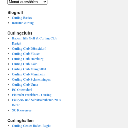
Archiv
Blogroll
Curling Basics
Rollstuhlcurling
Curlingclubs
Baden Hills Golf & Curling Club
Rastatt
Curling Club Düsseldorf
Curling Club Füssen
Curling Club Hamburg
Curling Club Köln
Curling Club Mangfalltal
Curling Club Mannheim
Curling Club Schwenningen
Curling Club Unna
EC Oberstdorf
Eintracht Frankfurt – Curling
Eissport- und Schlittschuhclub 2007
Berlin
SC Riessersee
Curlinghallen
Curling Center Baden-Regio