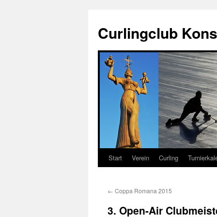
Zum
Inhalt
Curlingclub Kons
springen
Start
Verein
Curling
Turnierkal
←
Coppa Romana 2015
3. Open-Air Clubmeist