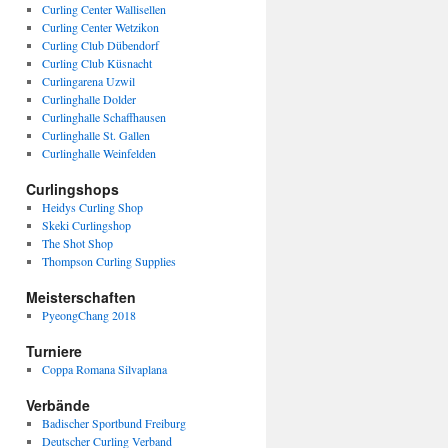
Curling Center Wallisellen
Curling Center Wetzikon
Curling Club Dübendorf
Curling Club Küsnacht
Curlingarena Uzwil
Curlinghalle Dolder
Curlinghalle Schaffhausen
Curlinghalle St. Gallen
Curlinghalle Weinfelden
Curlingshops
Heidys Curling Shop
Skeki Curlingshop
The Shot Shop
Thompson Curling Supplies
Meisterschaften
PyeongChang 2018
Turniere
Coppa Romana Silvaplana
Verbände
Badischer Sportbund Freiburg
Deutscher Curling Verband