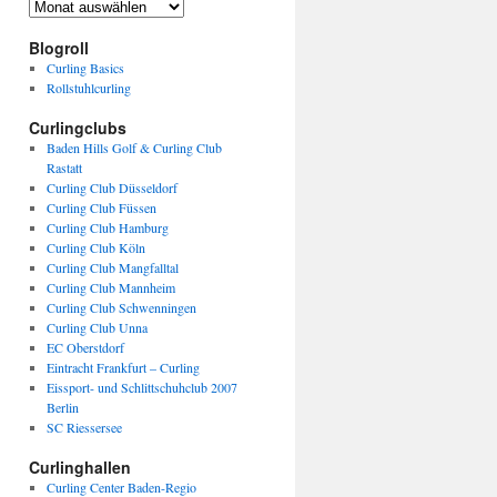
Archiv
Blogroll
Curling Basics
Rollstuhlcurling
Curlingclubs
Baden Hills Golf & Curling Club
Rastatt
Curling Club Düsseldorf
Curling Club Füssen
Curling Club Hamburg
Curling Club Köln
Curling Club Mangfalltal
Curling Club Mannheim
Curling Club Schwenningen
Curling Club Unna
EC Oberstdorf
Eintracht Frankfurt – Curling
Eissport- und Schlittschuhclub 2007
Berlin
SC Riessersee
Curlinghallen
Curling Center Baden-Regio