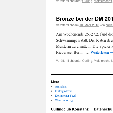
Veröffentlicht unter
Curling
,
Meisterschaft
Bronze bei der DM 20
Veröffentlicht am
10. März 2016
von
curle
Am Wochenende 26.-27.2. fand die 
Schwenningen statt. Die besten deu
Meisterin zu ermitteln. Die Spiele
Rießersee, Berlin, …
Weiterlesen
Veröffentlicht unter
Curling
,
Meisterschaft
Meta
Anmelden
Eintrags-Feed
Kommentar-Feed
WordPress.org
Curlingclub Konstanz
Datenschut