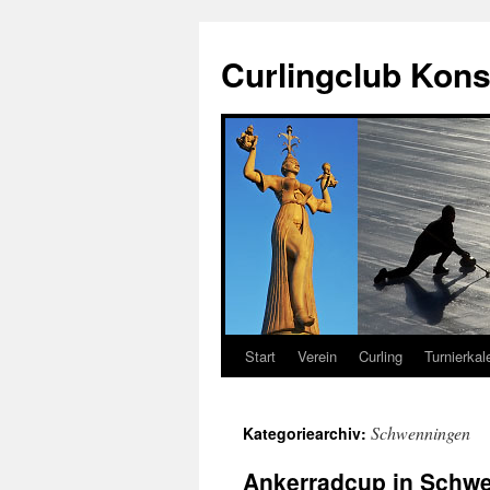
Zum
Inhalt
Curlingclub Kons
springen
Start
Verein
Curling
Turnierkal
Schwenningen
Kategoriearchiv:
Ankerradcup in Schwe