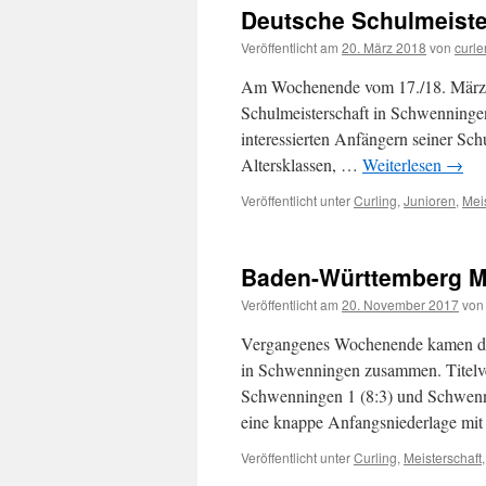
Deutsche Schulmeister
Veröffentlicht am
20. März 2018
von
curle
Am Wochenende vom 17./18. März tr
Schulmeisterschaft in Schwenningen.
interessierten Anfängern seiner Sch
Altersklassen, …
Weiterlesen
→
Veröffentlicht unter
Curling
,
Junioren
,
Mei
Baden-Württemberg Me
Veröffentlicht am
20. November 2017
von
Vergangenes Wochenende kamen die
in Schwenningen zusammen. Titelver
Schwenningen 1 (8:3) und Schwenn
eine knappe Anfangsniederlage mi
Veröffentlicht unter
Curling
,
Meisterschaft