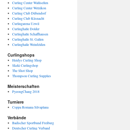
Curling Center Wallisellen
Curling Center Wetzikon
Curling Club Dübendorf
Curling Club Küsnacht
Curlingarena Uzwil
Curlinghalle Dolder
Curlinghalle Schaffhausen
Curlinghalle St. Gallen
Curlinghalle Weinfelden
Curlingshops
Heidys Curling Shop
Skeki Curlingshop
The Shot Shop
Thompson Curling Supplies
Meisterschaften
PyeongChang 2018
Turniere
Coppa Romana Silvaplana
Verbände
Badischer Sportbund Freiburg
Deutscher Curling Verband