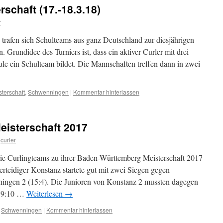
schaft (17.-18.3.18)
r
afen sich Schulteams aus ganz Deutschland zur diesjährigen
 Grundidee des Turniers ist, dass ein aktiver Curler mit drei
ule ein Schulteam bildet. Die Mannschaften treffen dann in zwei
sterschaft
,
Schwenningen
|
Kommentar hinterlassen
isterschaft 2017
curler
 Curlingteams zu ihrer Baden-Württemberg Meisterschaft 2017
teidiger Konstanz startete gut mit zwei Siegen gegen
ingen 2 (15:4). Die Junioren von Konstanz 2 mussten dagegen
t 9:10 …
Weiterlesen
→
,
Schwenningen
|
Kommentar hinterlassen