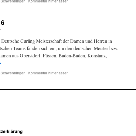
,
Schwenningen
|
Kommentar hinterlassen
16
r
Deutsche Curling Meisterschaft der Damen und Herren in
tschen Teams fanden sich ein, um den deutschen Meister bzw.
r kamen aus Oberstdorf, Füssen, Baden-Baden, Konstanz,
→
,
Schwenningen
|
Kommentar hinterlassen
zerklärung