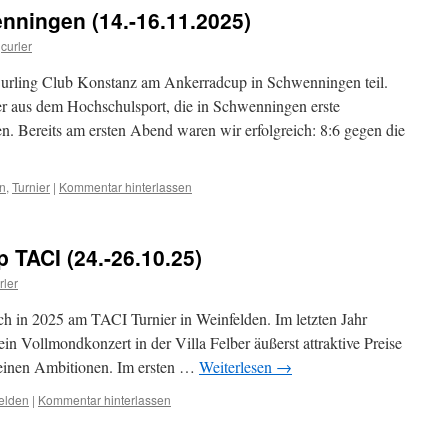
nningen (14.-16.11.2025)
curler
rling Club Konstanz am Ankerradcup in Schwenningen teil.
ler aus dem Hochschulsport, die in Schwenningen erste
. Bereits am ersten Abend waren wir erfolgreich: 8:6 gegen die
n
,
Turnier
|
Kommentar hinterlassen
 TACI (24.-26.10.25)
rler
ch in 2025 am TACI Turnier in Weinfelden. Im letzten Jahr
ein Vollmondkonzert in der Villa Felber äußerst attraktive Preise
leinen Ambitionen. Im ersten …
Weiterlesen
→
elden
|
Kommentar hinterlassen