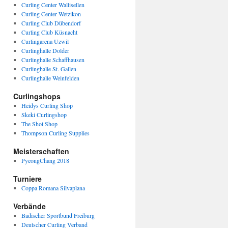
Curling Center Wallisellen
Curling Center Wetzikon
Curling Club Dübendorf
Curling Club Küsnacht
Curlingarena Uzwil
Curlinghalle Dolder
Curlinghalle Schaffhausen
Curlinghalle St. Gallen
Curlinghalle Weinfelden
Curlingshops
Heidys Curling Shop
Skeki Curlingshop
The Shot Shop
Thompson Curling Supplies
Meisterschaften
PyeongChang 2018
Turniere
Coppa Romana Silvaplana
Verbände
Badischer Sportbund Freiburg
Deutscher Curling Verband