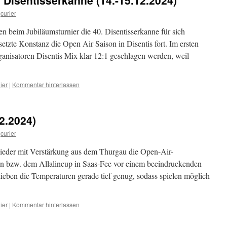
. Disentisserkanne (14.-15.12.2024)
curler
n beim Jubiläumsturnier die 40. Disentisserkanne für sich
setzte Konstanz die Open Air Saison in Disentis fort. Im ersten
ganisatoren Disentis Mix klar 12:1 geschlagen werden, weil
ier
|
Kommentar hinterlassen
12.2024)
curler
eder mit Verstärkung aus dem Thurgau die Open-Air-
pen bzw. dem Allalincup in Saas-Fee vor einem beeindruckenden
eben die Temperaturen gerade tief genug, sodass spielen möglich
ier
|
Kommentar hinterlassen