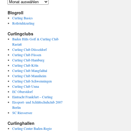
Archiv
Blogroll
Curling Basics
Rollstuhlcurling
Curlingclubs
Baden Hills Golf & Curling Club
Rastatt
Curling Club Düsseldorf
Curling Club Füssen
Curling Club Hamburg
Curling Club Köln
Curling Club Mangfalltal
Curling Club Mannheim
Curling Club Schwenningen
Curling Club Unna
EC Oberstdorf
Eintracht Frankfurt – Curling
Eissport- und Schlittschuhclub 2007
Berlin
SC Riessersee
Curlinghallen
Curling Center Baden-Regio