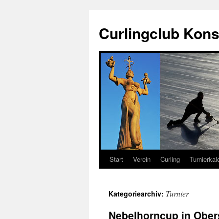
Zum
Inhalt
Curlingclub Kons
springen
Start
Verein
Curling
Turnierkal
Turnier
Kategoriearchiv:
Nebelhorncup in Obers