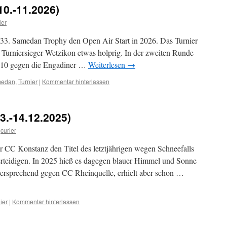
0.-11.2026)
ler
 33. Samedan Trophy den Open Air Start in 2026. Das Turnier
n Turniersieger Wetzikon etwas holprig. In der zweiten Runde
3.10 gegen die Engadiner …
Weiterlesen
→
edan
,
Turnier
|
Kommentar hinterlassen
3.-14.12.2025)
curler
er CC Konstanz den Titel des letztjährigen wegen Schneefalls
erteidigen. In 2025 hieß es dagegen blauer Himmel und Sonne
elversprechend gegen CC Rheinquelle, erhielt aber schon …
ier
|
Kommentar hinterlassen