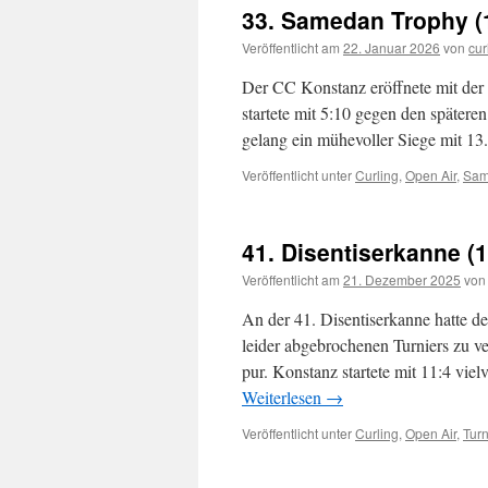
33. Samedan Trophy (1
Veröffentlicht am
22. Januar 2026
von
cur
Der CC Konstanz eröffnete mit der
startete mit 5:10 gegen den spätere
gelang ein mühevoller Siege mit 1
Veröffentlicht unter
Curling
,
Open Air
,
Sam
41. Disentiserkanne (1
Veröffentlicht am
21. Dezember 2025
von
An der 41. Disentiserkanne hatte d
leider abgebrochenen Turniers zu v
pur. Konstanz startete mit 11:4 vi
Weiterlesen
→
Veröffentlicht unter
Curling
,
Open Air
,
Turn