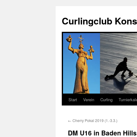
Zum
Inhalt
Curlingclub Kons
springen
Start
Verein
Curling
Turnierkal
←
Cherry Pokal 2019 (1.-3.3.)
DM U16 in Baden Hills 