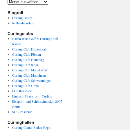
Archiv
Blogroll
Curling Basics
Rollstuhlcurling
Curlingclubs
Baden Hills Golf & Curling Club
Rastatt
Curling Club Düsseldorf
Curling Club Füssen
Curling Club Hamburg
Curling Club Köln
Curling Club Mangfalltal
Curling Club Mannheim
Curling Club Schwenningen
Curling Club Unna
EC Oberstdorf
Eintracht Frankfurt – Curling
Eissport- und Schlittschuhclub 2007
Berlin
SC Riessersee
Curlinghallen
Curling Center Baden-Regio