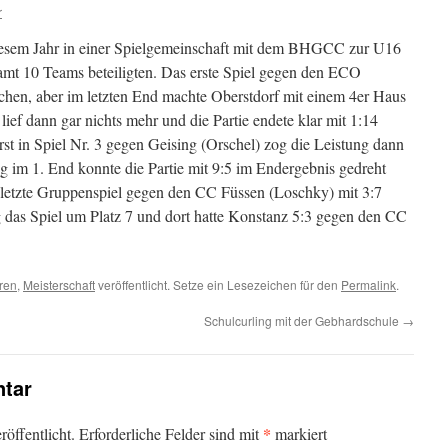
r
diesem Jahr in einer Spielgemeinschaft mit dem BHGCC zur U16
samt 10 Teams beteiligten. Das erste Spiel gegen den ECO
ichen, aber im letzten End machte Oberstdorf mit einem 4er Haus
lief dann gar nichts mehr und die Partie endete klar mit 1:14
st in Spiel Nr. 3 gegen Geising (Orschel) zog die Leistung dann
g im 1. End konnte die Partie mit 9:5 im Endergebnis gedreht
 letzte Gruppenspiel gegen den CC Füssen (Loschky) mit 3:7
 das Spiel um Platz 7 und dort hatte Konstanz 5:3 gegen den CC
ren
,
Meisterschaft
veröffentlicht. Setze ein Lesezeichen für den
Permalink
.
Schulcurling mit der Gebhardschule
→
tar
*
öffentlicht.
Erforderliche Felder sind mit
markiert