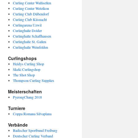
Curling Center Wallisellen
Curling Center Wetzikon
Curling Club Dübendorf
Curling Club Küsnacht
Curlingarena Uzwil
Curlinghalle Dolder
Curlinghalle Schaffhausen
Curlinghalle St. Gallen
Curlinghalle Weinfelden
Curlingshops
Heidys Curling Shop
Skeki Curlingshop
The Shot Shop
Thompson Curling Supplies
Meisterschaften
PyeongChang 2018
Turniere
Coppa Romana Silvaplana
Verbände
Badischer Sportbund Freiburg
Deutscher Curling Verband